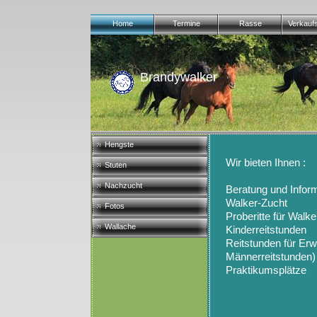
Home
Termine
Rasse
Verkauf
Brandywalker
Hengste
Wir bieten Ihnen :
Stuten
Nachzucht
Beratung und Infor
Walker-Zucht
Fotos
Proberitte für Walke
Wallache
Kinderreitstunden
Reitstunden für Erw
Männerreitstunden)
Praktikumsplätze